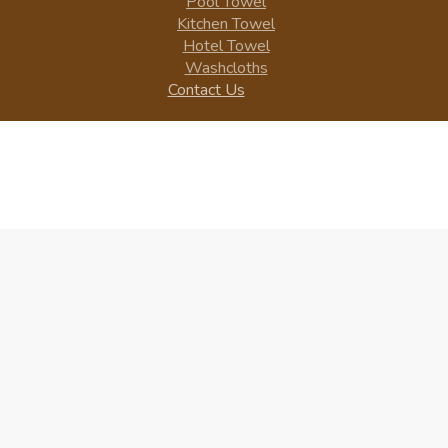
Pool Towel
Kitchen Towel
Hotel Towel
Washcloths
Contact Us