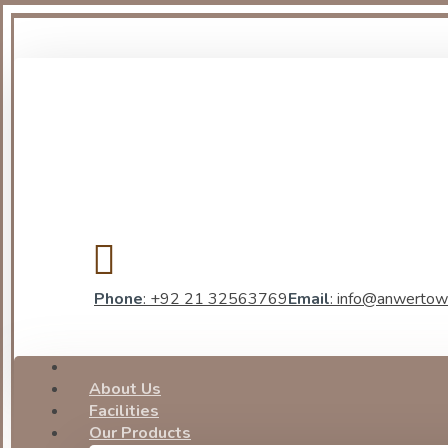
Phone
: +92 21 32563769
Email
: info@anwertow
About Us
Facilities
Our Products