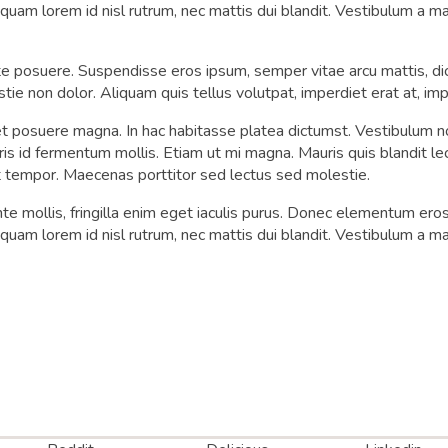
quam lorem id nisl rutrum, nec mattis dui blandit. Vestibulum a maxi
tate posuere. Suspendisse eros ipsum, semper vitae arcu mattis, d
e non dolor. Aliquam quis tellus volutpat, imperdiet erat at, imp
t posuere magna. In hac habitasse platea dictumst. Vestibulum non
id fermentum mollis. Etiam ut mi magna. Mauris quis blandit lectu
it tempor. Maecenas porttitor sed lectus sed molestie.
te mollis, fringilla enim eget iaculis purus. Donec elementum er
quam lorem id nisl rutrum, nec mattis dui blandit. Vestibulum a maxi