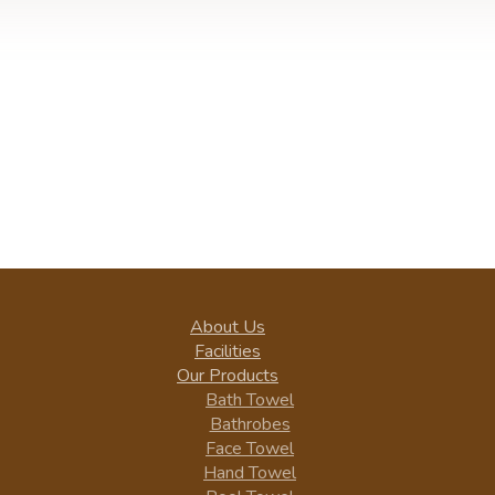
About Us
Facilities
Our Products
Bath Towel
Bathrobes
Face Towel
Hand Towel