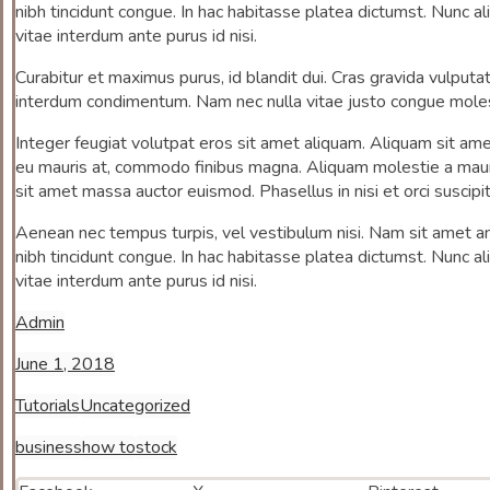
nibh tincidunt congue. In hac habitasse platea dictumst. Nunc ali
vitae interdum ante purus id nisi.
Curabitur et maximus purus, id blandit dui. Cras gravida vulpu
interdum condimentum. Nam nec nulla vitae justo congue molesti
Integer feugiat volutpat eros sit amet aliquam. Aliquam sit ame
eu mauris at, commodo finibus magna. Aliquam molestie a mauris 
sit amet massa auctor euismod. Phasellus in nisi et orci suscip
Aenean nec tempus turpis, vel vestibulum nisi. Nam sit amet an
nibh tincidunt congue. In hac habitasse platea dictumst. Nunc ali
vitae interdum ante purus id nisi.
Admin
June 1, 2018
Tutorials
Uncategorized
business
how to
stock